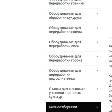
переработки гречихи
Оборудование для
обработки кукурузы
Оборудование для
переработки пшена
Оборудование для
переработки овса
К
р
Оборудование для
н
переработки гороха
м
о
Оборудование для
переработки
К
подсолнечника
г
Д
Станки для фасовки и
в
упаковки зерновых
б
культур
м
п
Камнеотборники
э