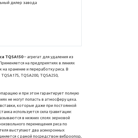
ьный дилер завода
са TQSА150
– агрегат для удаления из
 Применяется на предприятиях в линиях
на хранение и переработку риса. В
 TQSA175, TQSA200, TQSA250,
епарацию и при этом гарантирует полную
иях не могут попасть в атмосферу цеха.
 вставки, которые даже при постоянной
анка используется сила гравитации:
азываются в нижних слоях зерновой
произвольного перемещения риса по
ителя выступают два асинхронных
единяется с рамой посредством виброопор,