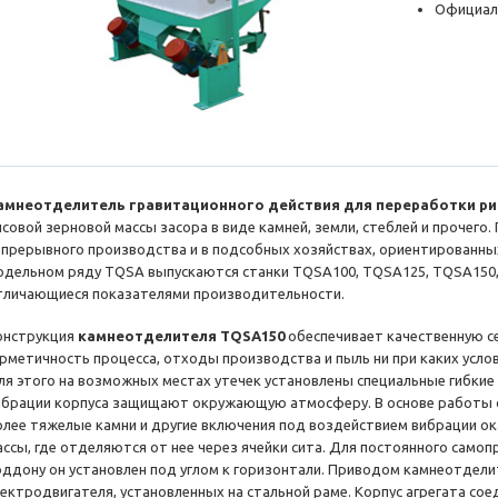
Официал
амнеотделитель гравитационного действия для переработки ри
исовой зерновой массы засора в виде камней, земли, стеблей и прочего.
епрерывного производства и в подсобных хозяйствах, ориентированных 
одельном ряду TQSА выпускаются станки TQSA100, TQSA125, TQSA150,
тличающиеся показателями производительности.
онструкция
камнеотделителя TQSА150
обеспечивает качественную с
ерметичность процесса, отходы производства и пыль ни при каких услов
ля этого на возможных местах утечек установлены специальные гибкие
ибрации корпуса защищают окружающую атмосферу. В основе работы ст
олее тяжелые камни и другие включения под воздействием вибрации ок
ассы, где отделяются от нее через ячейки сита. Для постоянного само
оддону он установлен под углом к горизонтали. Приводом камнеотдел
лектродвигателя, установленных на стальной раме. Корпус агрегата со