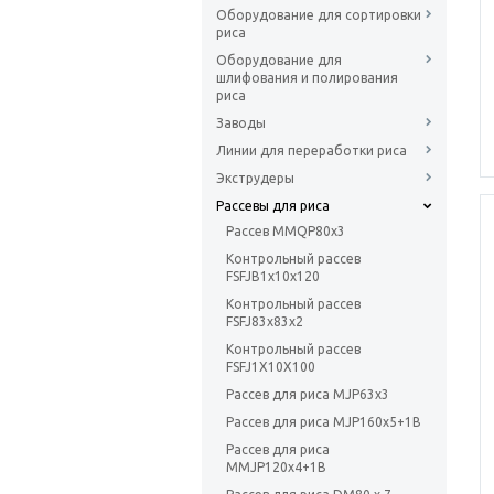
Оборудование для сортировки
риса
Оборудование для
шлифования и полирования
риса
Заводы
Линии для переработки риса
Экструдеры
Рассевы для риса
Рассев MMQP80x3
Контрольный рассев
FSFJB1х10х120
Контрольный рассев
FSFJ83х83х2
Контрольный рассев
FSFJ1X10X100
Рассев для риса MJP63x3
Рассев для риса MJP160x5+1B
Рассев для риса
MMJP120x4+1B