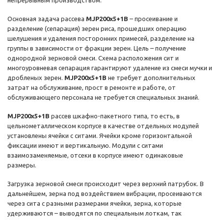
непрерывным производством.
Основная задача рассева
MJP200x5+1B
– просеивание и
разделение (сепарация) зерен риса, прошедших операцию
шелушения и удаления посторонних примесей, разделение на
группы в зависимости от фракции зерен. Цель – получение
однородной зерновой смеси. Схема расположения сит и
многоуровневая сепарация гарантируют удаление из смеси мучки и
дробленых зерен.
MJP200x5+1B
не требует дополнительных
затрат на обслуживание, прост в ремонте и работе, от
обслуживающего персонала не требуется специальных знаний.
MJP200x5+1B
рассев шкафно-пакетного типа, то есть, в
цельнометаллическом корпусе в качестве отдельных модулей
установлены ячейки с ситами. Ячейки кроме горизонтальной
фиксации имеют и вертикальную. Модули с ситами
взаимозаменяемые, отсеки в корпусе имеют одинаковые
размеры.
Загрузка зерновой смеси происходит через верхний патрубок. В
дальнейшем, зерна под воздействием вибрации, просеиваются
через сита с разными размерами ячейки, зерна, которые
удерживаются – выводятся по специальным лоткам, так