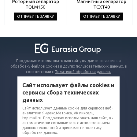
Роторный сепаратор
Магнитный сепаратор
TQLM150
TCXT40
ОТПРАВИТЬ ЗАЯВКУ
ОТПРАВИТЬ ЗАЯВКУ
Продолжая использовать наш сайт, вы даете согласие на
обработку файлов Cookies и других пользовательских данных, в
соответствии с
Политикой обработки данных.
Сайт использует файлы cookies и
КАТАЛОГ
сервисы сбора технических
ВОПРОСЫ И ОТВЕТЫ
данных
КОМПАНИЯ
Сайт использует данные cookie для сервисов веб-
аналитики Яндекс.Метрика, VK пиксель,
КОНТАКТЫ
top.mail.ru. Продолжая использовать наш сайт, вы
автоматически соглашаетесь с использованием
8 (800) 302-14-75
данных технологий и принимаете политику
обработки данных.
grain@eq-mail.ru