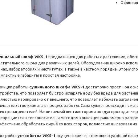
Официал
ушильный шкаф WKS-1
предназначен для работы с растениями, обес
астительного сырья для различных целей. Оборудование широко испол
онах, лабораториях и институтах, а также в частном порядке. Этому сп
омпактные габариты и простая настройка.
ринцип работы
сушильного шкафа WKS-1
достаточно прост - он осн
стройства, что позволяет быстро испарять воду без вреда для растен
олностью изолировано от внешнего, что позволяет избежать загрязне
мешательство климата в процесс работы. Сама сушка происходит с ис
лектронагревателей. Нагнетаемый вентиляторами воздух проходит чере
ревращается в теплоноситель и методом конвекции равномерно распре
ффективно обработать сырьё со всех сторон, полностью выпаривая из 
астройка
устройства WKS-1
осуществляется с помощью удобной панел