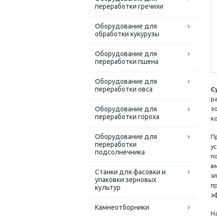
переработки гречихи
Оборудование для
обработки кукурузы
Оборудование для
переработки пшена
Оборудование для
переработки овса
С
р
Оборудование для
з
переработки гороха
к
Оборудование для
П
переработки
у
подсолнечника
п
в
Станки для фасовки и
э
упаковки зерновых
п
культур
э
Камнеотборники
Н