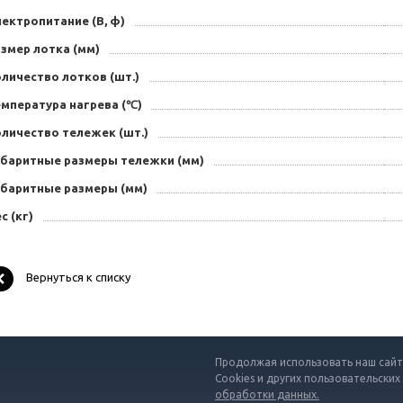
ектропитание (В, ф)
змер лотка (мм)
личество лотков (шт.)
емпература нагрева (℃)
личество тележек (шт.)
абаритные размеры тележки (мм)
абаритные размеры (мм)
с (кг)
Вернуться к списку
Продолжая использовать наш сайт,
Cookies и других пользовательских
обработки данных.