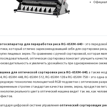
Официал
отосепаратор для переработки риса RG-6SXM-640
– это передовой
птики, который отлично зарекомендовавший себя для сортировки риса, с
ругих пищевых зерен. По сравнению с ручной сортировкой, которая явл
епоследовательной, оптическая сортировка помогает улучшить качест
роизводительность и увеличить урожайность при одновременном снижен
ашина для оптической сортировки риса RG-6SXM-640
, а также мо
84, RG-6SXM-448, RG-6SXM-512, RG-6SXM-128 и RG-6SXM-758 – это одна 
ередовую технологию полноцветной RGB-подсветки с оптическим разр
овременным строгим стандартам качества семян, зерна, продуктов пита
ехнологии реального цвета оптический машина видит так же, как челове
ефектов.
лагодаря цифровой системе управления
оптический сортировщик ри