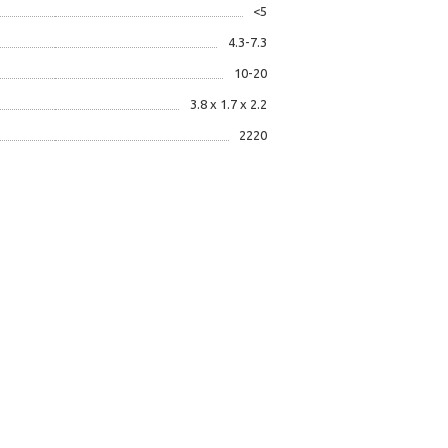
<5
4.3-7.3
10-20
3.8 x 1.7 x 2.2
2220