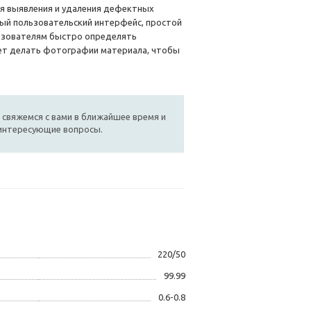
я выявления и удаления дефектных
вый пользовательский интерфейс, простой
ьзователям быстро определять
ет делать фотографии материала, чтобы
 свяжемся с вами в ближайшее время и
 интересующие вопросы.
220/50
99.99
0.6-0.8