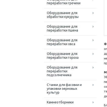
переработки гречихи
Оборудование для
обработки кукурузы
Оборудование для
переработки пшена
Оборудование для
переработки овса
Ф
о
Оборудование для
д
переработки гороха
н
п
Оборудование для
переработки
М
подсолнечника
3
п
Станки для фасовки и
с
упаковки зерновых
т
культур
д
Камнеотборники
Б