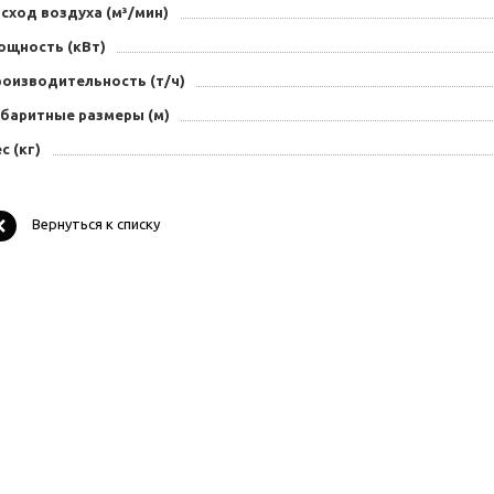
сход воздуха (м³/мин)
ощность (кВт)
роизводительность (т/ч)
абаритные размеры (м)
с (кг)
Вернуться к списку