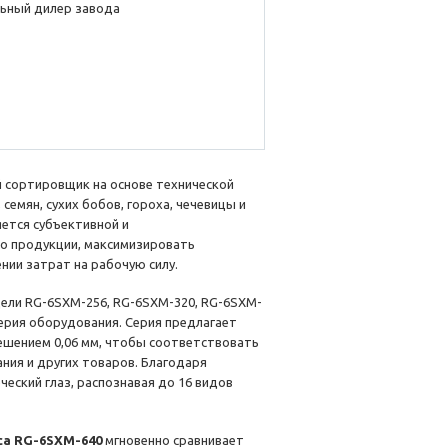
ьный дилер завода
 сортировщик на основе технической
емян, сухих бобов, гороха, чечевицы и
яется субъективной и
во продукции, максимизировать
ии затрат на рабочую силу.
дели RG-6SXM-256, RG-6SXM-320, RG-6SXM-
серия оборудования. Серия предлагает
ешением 0,06 мм, чтобы соответствовать
ния и других товаров. Благодаря
ческий глаз, распознавая до 16 видов
са RG-6SXM-640
мгновенно сравнивает