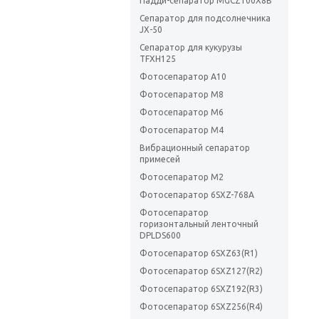
Падди-сепаратор MGCZ100X8B
Сепаратор для подсолнечника
JX-50
Сепаратор для кукурузы
TFXH125
Фотосепаратор A10
Фотосепаратор M8
Фотосепаратор M6
Фотосепаратор M4
Вибрационный сепаратор
примесей
Фотосепаратор M2
Фотосепаратор 6SXZ-768A
Фотосепаратор
горизонтальный ленточный
DPLDS600
Фотосепаратор 6SXZ63(R1)
Фотосепаратор 6SXZ127(R2)
Фотосепаратор 6SXZ192(R3)
Фотосепаратор 6SXZ256(R4)