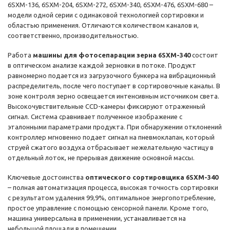
6SXM-136, 6SXM-204, 6SXM-272, 6SXM-340, 6SXM-476, 6SXM-680 –
модели одной серии с одинаковой технологией сортировки и
областью применения. Отличаются количеством каналов и,
соответственно, производительностью.
Работа
машины для фотосепарации зерна 6SXM-340
состоит
в оптическом анализе каждой зерновки в потоке. Продукт
равномерно подается из загрузочного бункера на вибрационный
распределитель, после чего поступает в сортировочные каналы. В
зоне контроля зерно освещается интенсивным источником света.
Высокочувствительные CCD-камеры фиксируют отраженный
сигнал. Система сравнивает полученное изображение с
эталонными параметрами продукта. При обнаружении отклонений
контроллер мгновенно подает сигнал на пневмоклапан, который
струей сжатого воздуха отбрасывает нежелательную частицу в
отдельный лоток, не прерывая движение основной массы.
Ключевые достоинства
оптического сортировщика 6SXM-340
– полная автоматизация процесса, высокая точность сортировки
с результатом удаления 99,9%, оптимальное энергопотребление,
простое управление с помощью сенсорной панели. Кроме того,
машина универсальна в применении, устанавливается на
небольшой площади в помещении.