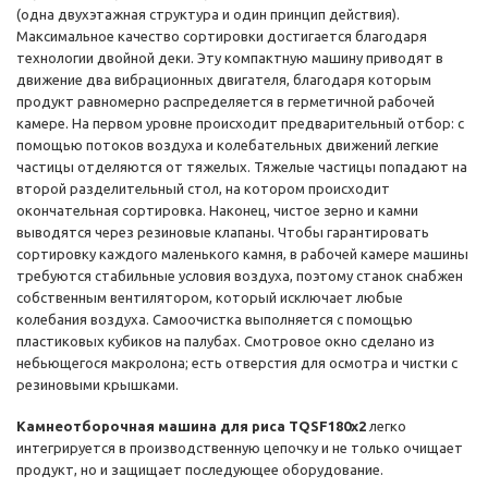
(одна двухэтажная структура и один принцип действия).
Максимальное качество сортировки достигается благодаря
технологии двойной деки. Эту компактную машину приводят в
движение два вибрационных двигателя, благодаря которым
продукт равномерно распределяется в герметичной рабочей
камере. На первом уровне происходит предварительный отбор: с
помощью потоков воздуха и колебательных движений легкие
частицы отделяются от тяжелых. Тяжелые частицы попадают на
второй разделительный стол, на котором происходит
окончательная сортировка. Наконец, чистое зерно и камни
выводятся через резиновые клапаны. Чтобы гарантировать
сортировку каждого маленького камня, в рабочей камере машины
требуются стабильные условия воздуха, поэтому станок снабжен
собственным вентилятором, который исключает любые
колебания воздуха. Самоочистка выполняется с помощью
пластиковых кубиков на палубах. Смотровое окно сделано из
небьющегося макролона; есть отверстия для осмотра и чистки с
резиновыми крышками.
Камнеотборочная машина для риса TQSF180x2
легко
интегрируется в производственную цепочку и не только очищает
продукт, но и защищает последующее оборудование.