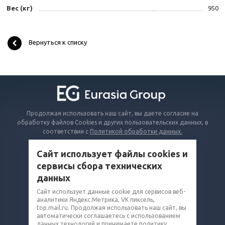
Вес (кг)
950
Вернуться к списку
Продолжая использовать наш сайт, вы даете согласие на
обработку файлов Cookies и других пользовательских данных, в
соответствии с
Политикой обработки данных.
Сайт использует файлы cookies и
КАТАЛОГ
сервисы сбора технических
ВОПРОСЫ И ОТВЕТЫ
данных
КОМПАНИЯ
Сайт использует данные cookie для сервисов веб-
аналитики Яндекс.Метрика, VK пиксель,
КОНТАКТЫ
top.mail.ru. Продолжая использовать наш сайт, вы
автоматически соглашаетесь с использованием
8 (800) 302-14-75
данных технологий и принимаете политику