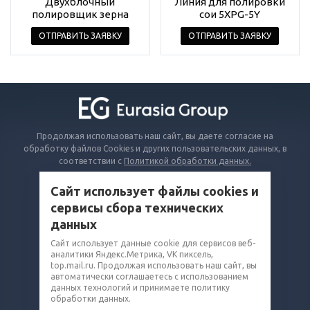
Двухблочный
Линия для полировки
полировщик зерна
сои 5XPG-5Y
ОТПРАВИТЬ ЗАЯВКУ
ОТПРАВИТЬ ЗАЯВКУ
Продолжая использовать наш сайт, вы даете согласие на
обработку файлов Cookies и других пользовательских данных, в
соответствии с
Политикой обработки данных.
Сайт использует файлы cookies и
КАТАЛОГ
сервисы сбора технических
ВОПРОСЫ И ОТВЕТЫ
данных
КОМПАНИЯ
Сайт использует данные cookie для сервисов веб-
аналитики Яндекс.Метрика, VK пиксель,
КОНТАКТЫ
top.mail.ru. Продолжая использовать наш сайт, вы
автоматически соглашаетесь с использованием
8 (800) 302-14-75
данных технологий и принимаете политику
обработки данных.
grain@eq-mail.ru