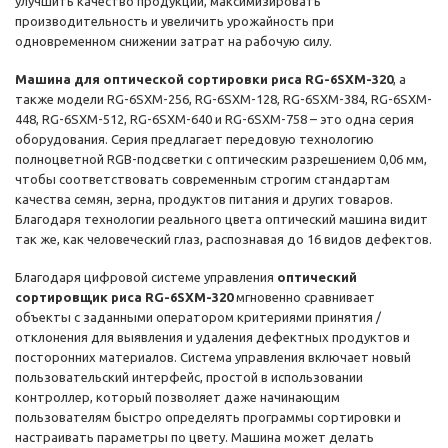
улучшить качество продукции, максимизировать
производительность и увеличить урожайность при
одновременном снижении затрат на рабочую силу.
Машина для оптической сортировки риса RG-6SXM-320
, а
также модели RG-6SXM-256, RG-6SXM-128, RG-6SXM-384, RG-6SXM-
448, RG-6SXM-512, RG-6SXM-640 и RG-6SXM-758 – это одна серия
оборудования. Серия предлагает передовую технологию
полноцветной RGB-подсветки с оптическим разрешением 0,06 мм,
чтобы соответствовать современным строгим стандартам
качества семян, зерна, продуктов питания и других товаров.
Благодаря технологии реального цвета оптический машина видит
так же, как человеческий глаз, распознавая до 16 видов дефектов.
Благодаря цифровой системе управления
оптический
сортировщик риса RG-6SXM-320
мгновенно сравнивает
объекты с заданными оператором критериями принятия /
отклонения для выявления и удаления дефектных продуктов и
посторонних материалов. Система управления включает новый
пользовательский интерфейс, простой в использовании
контроллер, который позволяет даже начинающим
пользователям быстро определять программы сортировки и
настраивать параметры по цвету. Машина может делать