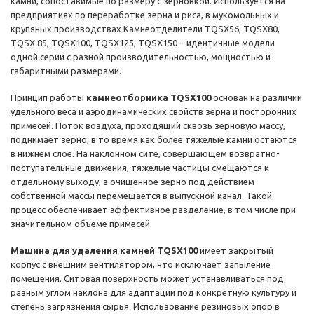
камни, сопоставимые по размеру с зерновкой. Используется на
предприятиях по переработке зерна и риса, в мукомольных и
крупяных производствах Камнеотделители TQSX56, TQSX80,
TQSX 85, TQSX100, TQSX125, TQSX150 – идентичные модели
одной серии с разной производительностью, мощностью и
габаритными размерами.
Принцип работы
камнеотборника TQSX100
основан на различии
удельного веса и аэродинамических свойств зерна и посторонних
примесей. Поток воздуха, проходящий сквозь зерновую массу,
поднимает зерно, в то время как более тяжелые камни остаются
в нижнем слое. На наклонном сите, совершающем возвратно-
поступательные движения, тяжелые частицы смещаются к
отдельному выходу, а очищенное зерно под действием
собственной массы перемещается в выпускной канал. Такой
процесс обеспечивает эффективное разделение, в том числе при
значительном объеме примесей.
Машина для удаления камней TQSX100
имеет закрытый
корпус с внешним вентилятором, что исключает запыление
помещения. Ситовая поверхность может устанавливаться под
разным углом наклона для адаптации под конкретную культуру и
степень загрязнения сырья. Использование резиновых опор в