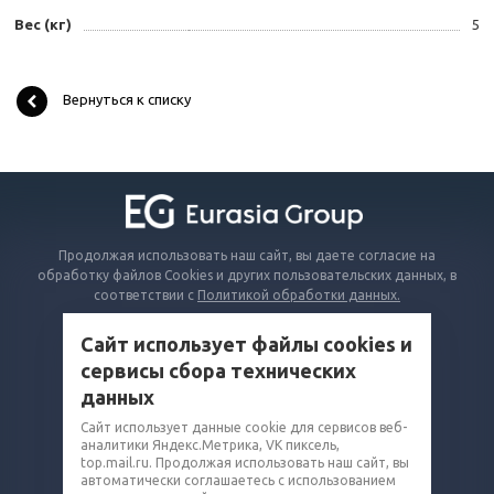
Вес (кг)
5
Вернуться к списку
Продолжая использовать наш сайт, вы даете согласие на
обработку файлов Cookies и других пользовательских данных, в
соответствии с
Политикой обработки данных.
Сайт использует файлы cookies и
КАТАЛОГ
сервисы сбора технических
ВОПРОСЫ И ОТВЕТЫ
данных
КОМПАНИЯ
Сайт использует данные cookie для сервисов веб-
аналитики Яндекс.Метрика, VK пиксель,
КОНТАКТЫ
top.mail.ru. Продолжая использовать наш сайт, вы
автоматически соглашаетесь с использованием
8 (800) 302-14-75