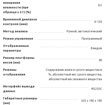
измерения
0,2
влажности (при
образце ≥ 2 г) (%)
Временной диапазон
0-120
контроля (мин)
Метод анализа
Ручной, автоматический
Режим управления
Программный
Отображаемые
8 видов
параметры
Размер платформы
90
весов (мм)
Режимы
Содержание влаги и сухого вещества в
отображения
%, абсолютный вес сухого вещества,
абсолютный вес влажного вещества
Интерфейс вывода
RS232C
данных
Габаритные размеры
325 х 195 х 195
(мм)