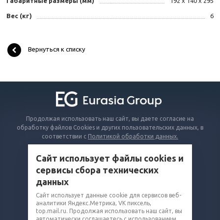
Габаритные размеры (мм)
192 х 140 х 295
Вес (кг)
6
Вернуться к списку
Продолжая использовать наш сайт, вы даете согласие на
обработку файлов Cookies и других пользовательских данных, в
соответствии с
Политикой обработки данных.
Сайт использует файлы cookies и
КАТАЛОГ
сервисы сбора технических
ВОПРОСЫ И ОТВЕТЫ
данных
КОМПАНИЯ
Сайт использует данные cookie для сервисов веб-
аналитики Яндекс.Метрика, VK пиксель,
КОНТАКТЫ
top.mail.ru. Продолжая использовать наш сайт, вы
автоматически соглашаетесь с использованием