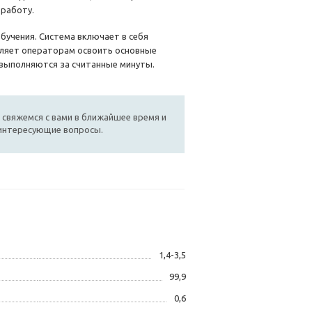
 работу.
бучения. Система включает в себя
оляет операторам освоить основные
 выполняются за считанные минуты.
 свяжемся с вами в ближайшее время и
 интересующие вопросы.
1,4-3,5
99,9
0,6