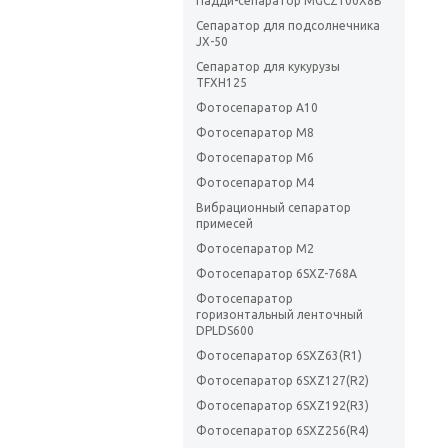
Падди-сепаратор MGCZ100X8B
Сепаратор для подсолнечника
JX-50
Сепаратор для кукурузы
TFXH125
Фотосепаратор A10
Фотосепаратор M8
Фотосепаратор M6
Фотосепаратор M4
Вибрационный сепаратор
примесей
Фотосепаратор M2
Фотосепаратор 6SXZ-768A
Фотосепаратор
горизонтальный ленточный
DPLDS600
Фотосепаратор 6SXZ63(R1)
Фотосепаратор 6SXZ127(R2)
Фотосепаратор 6SXZ192(R3)
Фотосепаратор 6SXZ256(R4)