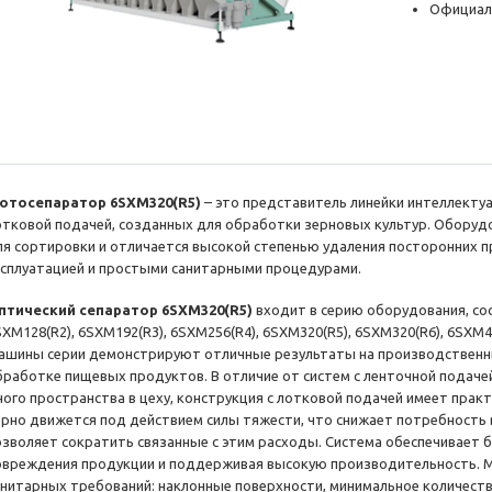
Официал
отосепаратор 6SXM320(R5)
– это представитель линейки интеллекту
отковой подачей, созданных для обработки зерновых культур. Обору
ля сортировки и отличается высокой степенью удаления посторонних 
ксплуатацией и простыми санитарными процедурами.
птический сепаратор 6SXM320(R5)
входит в серию оборудования, со
SXM128(R2), 6SXM192(R3), 6SXM256(R4), 6SXM320(R5), 6SXM320(R6), 6SXM4
ашины серии демонстрируют отличные результаты на производственн
бработке пищевых продуктов. В отличие от систем с ленточной подач
ного пространства в цеху, конструкция с лотковой подачей имеет практ
ерно движется под действием силы тяжести, что снижает потребность
озволяет сократить связанные с этим расходы. Система обеспечивает 
овреждения продукции и поддерживая высокую производительность. М
анитарных требований: наклонные поверхности, минимальное количеств