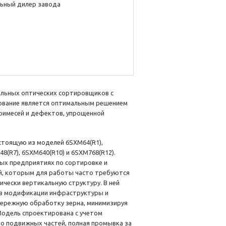
ьный дилер завода
альных оптических сортировщиков с
дование является оптимальным решением
примесей и дефектов, упрощенной
стоящую из моделей 6SXM64(R1),
48(R7), 6SXM640(R10) и 6SXM768(R12).
ых предприятиях по сортировке и
ей, которым для работы часто требуются
ически вертикальную структуру. В ней
 в модификации инфраструктуры и
бережную обработку зерна, минимизируя
одель спроектирована с учетом
о подвижных частей, полная промывка за