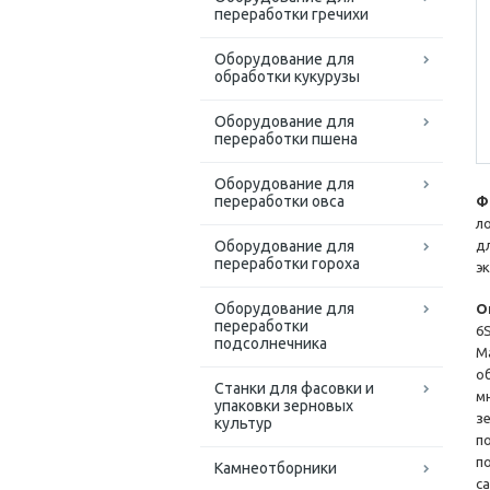
переработки гречихи
Оборудование для
обработки кукурузы
Оборудование для
переработки пшена
Оборудование для
переработки овса
Ф
л
Оборудование для
д
переработки гороха
э
Оборудование для
О
переработки
6
подсолнечника
М
о
Станки для фасовки и
м
упаковки зерновых
з
культур
п
п
Камнеотборники
с