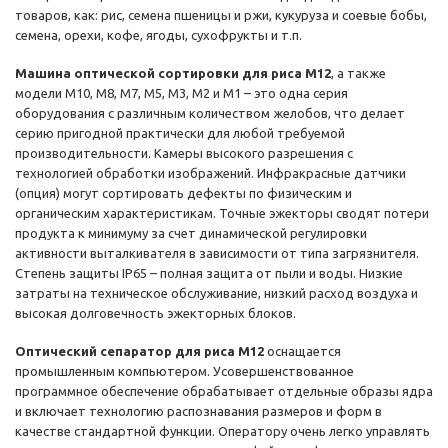
товаров, как: рис, семена пшеницы и ржи, кукуруза и соевые бобы,
семена, орехи, кофе, ягоды, сухофрукты и т.п.
Машина оптической сортировки для риса M12
, а также
модели M10, M8, M7, M5, M3, M2 и M1 – это одна серия
оборудования с различным количеством желобов, что делает
серию пригодной практически для любой требуемой
производительности. Камеры высокого разрешения с
технологией обработки изображений. Инфракрасные датчики
(опция) могут сортировать дефекты по физическим и
органическим характеристикам. Точные эжекторы сводят потери
продукта к минимуму за счет динамической регулировки
активности выталкивателя в зависимости от типа загрязнителя.
Степень защиты IP65 – полная защита от пыли и воды. Низкие
затраты на техническое обслуживание, низкий расход воздуха и
высокая долговечность эжекторных блоков.
Оптический сепаратор для риса M12
оснащается
промышленным компьютером. Усовершенствованное
программное обеспечение обрабатывает отдельные образы ядра
и включает технологию распознавания размеров и форм в
качестве стандартной функции. Оператору очень легко управлять