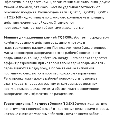
Эффективно отделяет камни, песок, глинистые включения, другие
тяжелые примеси, отличающиеся по удельной плотности от
основного продукта. Камнеотделители TQSX56, TQSX80, TQSX125
и TQSX168 – однотипные по функциям, компоновке и принципу
действия модели одной серии. Отличаются
производительностью, габаритами и мощностью.
Машина для удаления камней TQSX80
работает посредством
комбинированного действия воздушного потока и
гравитационного разделения. При подаче через бункер зерновая
масса равномерно распределяется по рабочей поверхности
подвижного сита. Под действием воздушного потока создается
эффект разрежения, при котором легкие зерна поднимаются и
перемещаются в одну зону, а более тяжелые включения
постепенно смещаются в противоположном направлении.
Регулировка угла наклона рабочей поверхности позволяет
адаптировать процесс к разным видам зерна, возвратно-
поступательное движение сита обеспечивает равномерное
распределение и эффективное разделение.
Гравитационный камнеотборник TQSX80
имеет компактную
конструкцию с прочной рамой и надежными резиновыми опорами,
которые снижают уровень вибраций и шум во время работы.