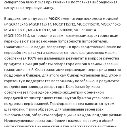
сепаратора лежит сила притяжения и постоянная вибрационная
нагрузка на зерновую массу.
В модельном ряду серии
MGCK
имеется еще несколько моделей
(MGCK115x16, MGCK115x14, MGCK115x12, MGCK115x10, MGCK115x5,
MGCK100x10, MGCK100x12, MGCK100x8, MGCK100x14,
MGCK100x16с), которые по своим техническим характеристикам
перекрывают все возможные потребности потребителей.
Гравитационные падди-сепараторы в производственной линии по
переработке риса устанавливаются после шелушильных машин,
обеспечивая 100%-ый дальнейший результат в вопросе качества
продукта. Принцип работы сепаратора описан в самом названии –
гравитационный. Сила гравитации перемещает зерна риса вниз по
поддонам в бункере, для этого сам бункер установлен под углом к
горизонту и подвергается постоянному колебанию, в результате
воздействия привода сепаратора. Колебания бункера
обеспечивает приводное колесо-эксцентрик с ременной
передачей от электродвигателя. Внутри бункера установлены
поддоны с перфорацией. Перфорация на них наносится путем
штамповки, таким образом, для улавливания зерен всех
типоразмеров, габариты перфорации на каждом поддоне разные.
Неошелушенные зерна риса более тяжелые, поэтому в общей
массе стремятся в нижние слои и там удерживаются выступами