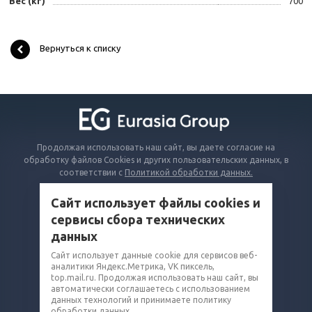
Вес (кг)
700
Вернуться к списку
Продолжая использовать наш сайт, вы даете согласие на
обработку файлов Cookies и других пользовательских данных, в
соответствии с
Политикой обработки данных.
Сайт использует файлы cookies и
КАТАЛОГ
сервисы сбора технических
ВОПРОСЫ И ОТВЕТЫ
данных
КОМПАНИЯ
Сайт использует данные cookie для сервисов веб-
аналитики Яндекс.Метрика, VK пиксель,
КОНТАКТЫ
top.mail.ru. Продолжая использовать наш сайт, вы
автоматически соглашаетесь с использованием
8 (800) 302-14-75
данных технологий и принимаете политику
обработки данных.