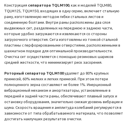
Конструкция
сепаратора TQLM100
, как и моделей TQLM80,
TQLM125, TQLM150, входящих в одну серию, включает стальную
раму, изготовленную методом гибки стальных листов и
соединенную болтами. Внутри рамы расположены два слоя
выдвижных сит, разделенных на переднюю и заднюю части,
которые удобно загружаются и извлекаются со стороны
загрузочного отверстия. Сита изготовлены из тонкой стальной
пластины с перфорированными отверстиями, расположенными в
шахматном порядке для оптимальной производительности.
Очистка сит осуществляется с помощью резиновых шариков
средней жесткости, что минимизирует риск засорения.
Роторный сепаратор TQLM100
удаляет до 80% крупных
примесей, 60% мелких и легких примесей. При этом потери
полноценного зерна составляют не более 1%. Инерционный
вибрационный механизм и амортизаторы, установленные в
передней и задней части рамы, обеспечивают плавный запуск и
остановку оборудования, значительно снижая уровень вибрации и
шума. Скорость вращения и амплитуда колебаний регулируются в
зависимости от типа обрабатываемого материала, что позволяет
достигать наилучших результатов очистки.