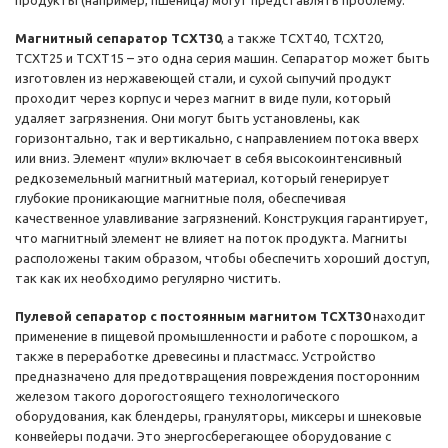
продукты (например, пшеница) могут представлять проблему.
Магнитный сепаратор TCXT30
, а также TCXT40, TCXT20,
TCXT25 и TCXT15 – это одна серия машин. Сепаратор может быть
изготовлен из нержавеющей стали, и сухой сыпучий продукт
проходит через корпус и через магнит в виде пули, который
удаляет загрязнения. Они могут быть установлены, как
горизонтально, так и вертикально, с направлением потока вверх
или вниз. Элемент «пули» включает в себя высокоинтенсивный
редкоземельный магнитный материал, который генерирует
глубокие проникающие магнитные поля, обеспечивая
качественное улавливание загрязнений. Конструкция гарантирует,
что магнитный элемент не влияет на поток продукта. Магниты
расположены таким образом, чтобы обеспечить хороший доступ,
так как их необходимо регулярно чистить.
Пулевой сепаратор с постоянным магнитом TCXT30
находит
применение в пищевой промышленности и работе с порошком, а
также в переработке древесины и пластмасс. Устройство
предназначено для предотвращения повреждения посторонним
железом такого дорогостоящего технологического
оборудования, как блендеры, грануляторы, миксеры и шнековые
конвейеры подачи. Это энергосберегающее оборудование с