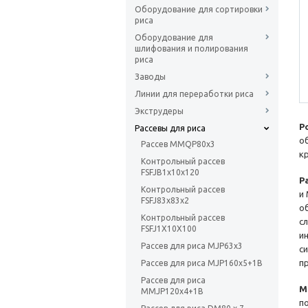
Оборудование для сортировки
риса
Оборудование для
шлифования и полирования
риса
Заводы
Линии для переработки риса
Экструдеры
Р
Рассевы для риса
о
Рассев MMQP80x3
к
Контрольный рассев
FSFJB1х10х120
Р
Контрольный рассев
и
FSFJ83х83х2
о
Контрольный рассев
с
FSFJ1X10X100
и
Рассев для риса MJP63x3
с
п
Рассев для риса MJP160x5+1B
Рассев для риса
М
MMJP120x4+1B
п