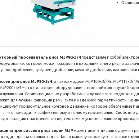
Официал
оторный просеиватель риса MJP80x3/4
представляет собой электр
борудование, которое может разделять входящий в него рис на различ
рупное дробление, среднее дробление, мелкое дробление, наконечники 
ассев для риса MJP80x3/4
, а также модели MJP100x3/4/5, MJP112x3/4/5
 MJP200x4/5 – это одна серия оборудования с прочной конструкций кор
бслуживания. Серия специально разработана и лучше всего подходит д
лужит для лучшей фиксации рамы сита и надежной герметичности. Прив
нициирует горизонтальное круговое движение, которое обеспечивает а
ита, что приводит к эффективному и точному просеиванию. Свободно 
редотвращают засорение сетки, тем самым ускоряя плавное прохождени
ашина для рассева риса серии MJP
может иметь дизайн с двумя, тре
одходит для различных задач. Часто машину используют в связке с мел