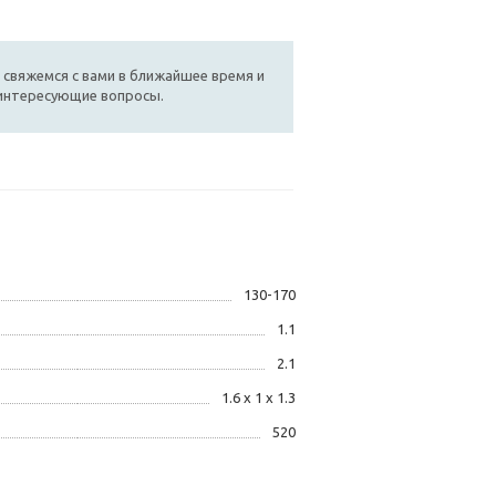
 свяжемся с вами в ближайшее время и
 интересующие вопросы.
130-170
1.1
2.1
1.6 x 1 x 1.3
520