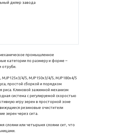
ьный дилер завода
омеханическое промышленное
ные категории по размеру и форме –
и отруби.
, MJP125x3/4/5, MJP150x3/4/5, MJP180x4/5
пуса, простой сборкой и порядком
ля риса. Клиновой зажимной механизм
одная система с регулируемой скоростью
ктивную игру зерен в просторной зоне
движущиеся резиновые очистители
е зерен через сита.
мя слоями или четырьмя слоями сит, что
ьницами.