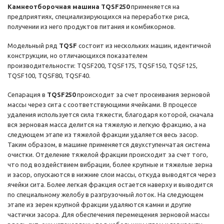
Камнеотборочная машина TQSF250
применяется на
предприятиях, специализирующихся на переработке риса,
получении из него продуктов питания и комбикормов.
Модельный ряд
TQSF
состоит из нескольких машин, идентичной
конструкции, но отличающихся показателем
производительности: TQSF200, TQSF175, TQSF150, TQSF125,
TQSF100, TQSF80, TQSF40.
Сепарация в
TQSF250
происходит за счет просеивания зерновой
массы через сита с соответствующими ячейками. В процессе
удаления используется сила тяжести, благодаря которой, сначала
вся зерновая масса делится на тяжелую и легкую фракцию, а на
следующем этапе из тяжелой фракции удаляется весь засор.
Таким образом, в машине применяется двухступенчатая система
очистки. Отделение тяжелой фракции происходит за счет того,
что под воздействием вибрации, более крупные и тяжелые зерна
и засор, опускаются в нижние слои массы, откуда выводятся через
ячейки сита. Более легкая фракция остается наверху и выводится
по специальному желобу в разгрузочный лоток. На следующем
этапе из зерен крупной фракции удаляются камни и другие
частички засора. Для обеспечения перемещения зерновой массы