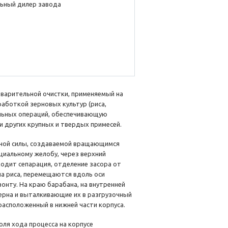
ьный дилер завода
варительной очистки, применяемый на
аботкой зерновых культур (риса,
ельных операций, обеспечивающую
и других крупных и твердых примесей.
жной силы, создаваемой вращающимся
циальному желобу, через верхний
ходит сепарация, отделение засора от
на риса, перемещаются вдоль оси
зонту. На краю барабана, на внутренней
ерна и выталкивающие их в разгрузочный
расположенный в нижней части корпуса.
оля хода процесса на корпусе