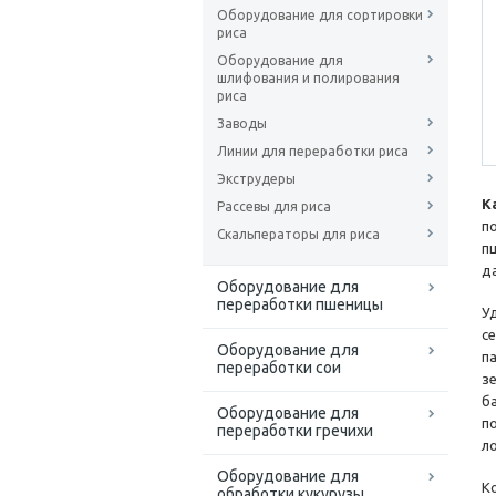
Оборудование для сортировки
риса
Оборудование для
шлифования и полирования
риса
Заводы
Линии для переработки риса
Экструдеры
К
Рассевы для риса
п
Скальператоры для риса
п
д
Оборудование для
переработки пшеницы
У
с
Оборудование для
п
переработки сои
з
б
Оборудование для
п
переработки гречихи
л
Оборудование для
К
обработки кукурузы