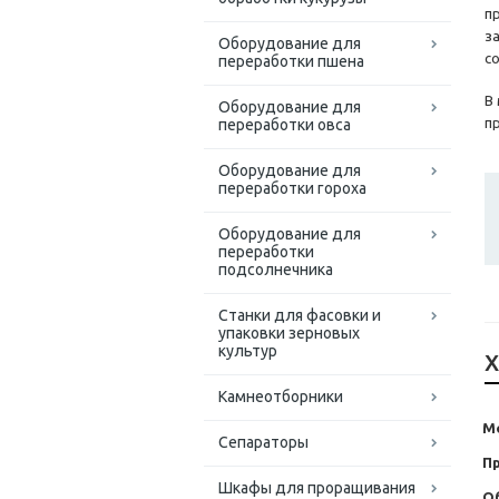
п
з
Оборудование для
с
переработки пшена
В
Оборудование для
п
переработки овса
Оборудование для
переработки гороха
Оборудование для
переработки
подсолнечника
Станки для фасовки и
упаковки зерновых
культур
Х
Камнеотборники
М
Сепараторы
П
Шкафы для проращивания
О