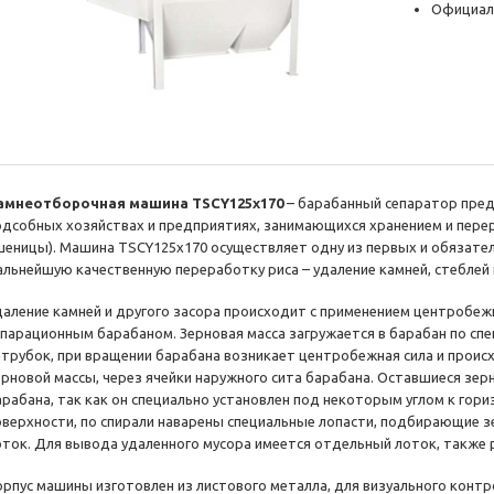
Официал
амнеотборочная машина TSCY125х170
– барабанный сепаратор пред
одсобных хозяйствах и предприятиях, занимающихся хранением и перер
шеницы). Машина TSCY125х170 осуществляет одну из первых и обязат
альнейшую качественную переработку риса – удаление камней, стеблей 
даление камней и другого засора происходит с применением центробе
епарационным барабаном. Зерновая масса загружается в барабан по спе
атрубок, при вращении барабана возникает центробежная сила и проис
ерновой массы, через ячейки наружного сита барабана. Оставшиеся зер
арабана, так как он специально установлен под некоторым углом к гори
оверхности, по спирали наварены специальные лопасти, подбирающие з
оток. Для вывода удаленного мусора имеется отдельный лоток, также 
орпус машины изготовлен из листового металла, для визуального контр