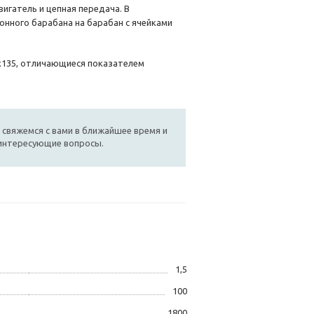
игатель и цепная передача. В
нного барабана на барабан с ячейками
х135, отличающиеся показателем
 свяжемся с вами в ближайшее время и
 интересующие вопросы.
1,5
100
1800