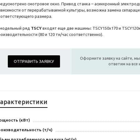
редусмотрено смотровое окно. Привод станка – асинхронный электродв
ависимости от перерабатываемой культуры, возможна замена сепарацио
оответствующего размера.
 модельный ряд
TSCY
входят еще две машины: TSCY150х170 и TSCY120
роизводительности (80 и 120 тн/час соответственно).
Оформите заявку на сайте, мы
ОТПРАВИТЬ ЗАЯВКУ
ответим на все
арактеристики
ощность (кВт)
роизводительность (т/ч)
бъем потребляемого воздуха (м³/ч)