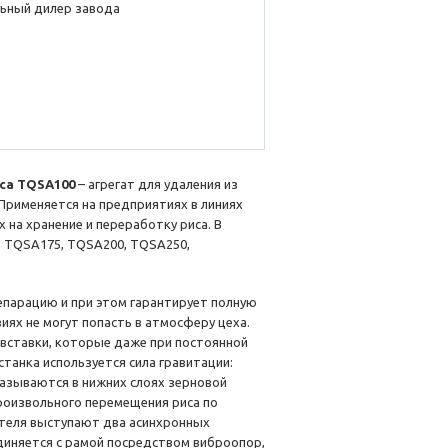
ьный дилер завода
са TQSА100
– агрегат для удаления из
 Применяется на предприятиях в линиях
на хранение и переработку риса. В
 TQSA175, TQSA200, TQSA250,
епарацию и при этом гарантирует полную
иях не могут попасть в атмосферу цеха.
 вставки, которые даже при постоянной
анка используется сила гравитации:
азываются в нижних слоях зерновой
произвольного перемещения риса по
ителя выступают два асинхронных
единяется с рамой посредством виброопор,