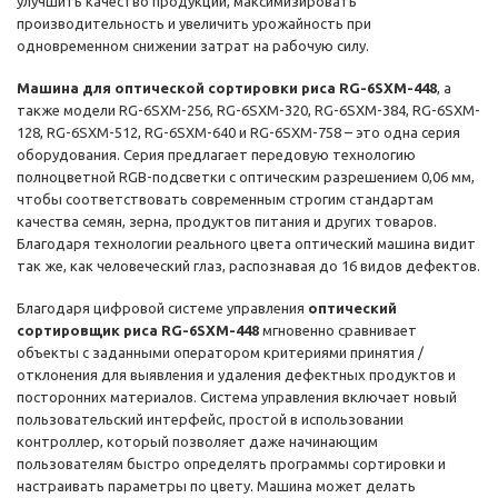
улучшить качество продукции, максимизировать
производительность и увеличить урожайность при
одновременном снижении затрат на рабочую силу.
Машина для оптической сортировки риса RG-6SXM-448
, а
также модели RG-6SXM-256, RG-6SXM-320, RG-6SXM-384, RG-6SXM-
128, RG-6SXM-512, RG-6SXM-640 и RG-6SXM-758 – это одна серия
оборудования. Серия предлагает передовую технологию
полноцветной RGB-подсветки с оптическим разрешением 0,06 мм,
чтобы соответствовать современным строгим стандартам
качества семян, зерна, продуктов питания и других товаров.
Благодаря технологии реального цвета оптический машина видит
так же, как человеческий глаз, распознавая до 16 видов дефектов.
Благодаря цифровой системе управления
оптический
сортировщик риса RG-6SXM-448
мгновенно сравнивает
объекты с заданными оператором критериями принятия /
отклонения для выявления и удаления дефектных продуктов и
посторонних материалов. Система управления включает новый
пользовательский интерфейс, простой в использовании
контроллер, который позволяет даже начинающим
пользователям быстро определять программы сортировки и
настраивать параметры по цвету. Машина может делать