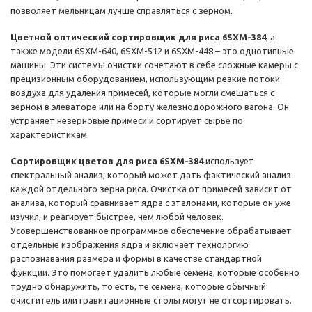
позволяет мельницам лучше справляться с зерном.
Цветной оптический сортировщик для риса 6SXM-384
, а
также модели 6SXM-640, 6SXM-512 и 6SXM-448 – это однотипные
машины. Эти системы очистки сочетают в себе сложные камеры с
прецизионным оборудованием, использующим резкие потоки
воздуха для удаления примесей, которые могли смешаться с
зерном в элеваторе или на борту железнодорожного вагона. Он
устраняет незерновые примеси и сортирует сырье по
характеристикам.
Сортировщик цветов для риса 6SXM-384
использует
спектральный анализ, который может дать фактический анализ
каждой отдельного зерна риса. Очистка от примесей зависит от
анализа, который сравнивает ядра с эталонами, которые он уже
изучил, и реагирует быстрее, чем любой человек.
Усовершенствованное программное обеспечение обрабатывает
отдельные изображения ядра и включает технологию
распознавания размера и формы в качестве стандартной
функции. Это помогает удалить любые семена, которые особенно
трудно обнаружить, то есть, те семена, которые обычный
очиститель или гравитационные столы могут не отсортировать.