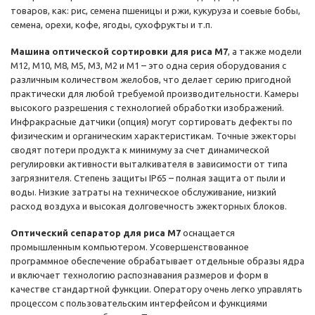
товаров, как: рис, семена пшеницы и ржи, кукуруза и соевые бобы,
семена, орехи, кофе, ягоды, сухофрукты и т.п.
Машина оптической сортировки для риса M7
, а также модели
M12, M10, M8, M5, M3, M2 и M1 – это одна серия оборудования с
различным количеством желобов, что делает серию пригодной
практически для любой требуемой производительности. Камеры
высокого разрешения с технологией обработки изображений.
Инфракрасные датчики (опция) могут сортировать дефекты по
физическим и органическим характеристикам. Точные эжекторы
сводят потери продукта к минимуму за счет динамической
регулировки активности выталкивателя в зависимости от типа
загрязнителя. Степень защиты IP65 – полная защита от пыли и
воды. Низкие затраты на техническое обслуживание, низкий
расход воздуха и высокая долговечность эжекторных блоков.
Оптический сепаратор для риса M7
оснащается
промышленным компьютером. Усовершенствованное
программное обеспечение обрабатывает отдельные образы ядра
и включает технологию распознавания размеров и форм в
качестве стандартной функции. Оператору очень легко управлять
процессом с пользовательским интерфейсом и функциями