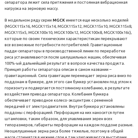
сепаратора лежит сила притяжения и постоянная вибрационная
нагрузка на зерновую массу.
В модельном ряду серии
MGCK
имеется еще несколько моделей
(MGCK115x16, MGCK115x14, MGCK115x12, MGCK115x10, MGCK115x8,
MGCK115x5, MGCK100x10, MGCK100x12, MGCK100x8, MGCK100x16с),
которые по своим техническим характеристикам перекрывают
все возможные потребности потребителей. Гравитационные
падди-сепараторы в производственной линии по переработке
риса устанавливаются после шелушильных машин, обеспечивая
100%-ый дальнейший результат в вопросе качества продукта.
Принцип работы сепаратора описан в самом названии –
гравитационный. Сила гравитации перемещает зерна риса вниз по
поддонам в бункере, для этого сам бункер установлен под углом к
горизонту и подвергается постоянному колебанию, в результате
воздействия привода сепаратора. Колебания бункера
обеспечивает приводное колесо-эксцентрик с ременной
передачей от электродвигателя. Внутри бункера установлены
поддоны с перфорацией. Перфорация на них наносится путем
штамповки, таким образом, для улавливания зерен всех
типоразмеров, габариты перфорации на каждом поддоне разные.
Неошелушенные зерна риса более тяжелые, поэтому в общей
массе стремятся в нижние слои и там удерживаются выступами