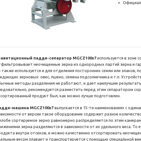
Официал
равитационный падди-сепаратор MGCZ100x7
используется в зоне 
тфильтровывает неочищенные зерна из однородных партий зерна и гар
о также используется и для отделения посторонних семян или злаков,
ледующих зерновых: овес, пшено, семена подсолнечника и т.п. Устройст
бычные методы разделения не работают, и дает наилучшие результаты
ледовательно, рекомендуется разместить перед этим сепаратором со
есортированный продукт был, как можно лучше подготовлен.
адди-машина MGCZ100x7
выпускается в 15-ти наименованиях с одина
ависимости от версии такое оборудование содержит разное количеств
елобе сортируемое зерно равномерно распределяется по этим камер
вижениями зерна разделяются в зависимости от их удельного веса. То 
родукта внутри отсеков, и можно качественно отсортировать неочищен
дельным весом плавает и транспортируется с помощью специальной вин