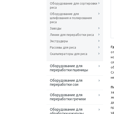
Оборудование для сортировки
риса
Оборудование для
шлифования и полирования
риса
Заводы
Линии для переработки риса
Экструдеры
Г
Рассевы для риса
о
Скальператоры для риса
н
с
Оборудование для
о
переработки пшеницы
С
н
Оборудование для
переработки сои
П
з
Оборудование для
ж
переработки гречихи
д
п
Оборудование для
у
обработки кукурузы