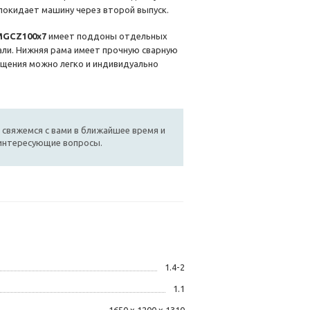
покидает машину через второй выпуск.
MGCZ100x7
имеет поддоны отдельных
али. Нижняя рама имеет прочную сварную
ащения можно легко и индивидуально
 свяжемся с вами в ближайшее время и
 интересующие вопросы.
1.4-2
1.1