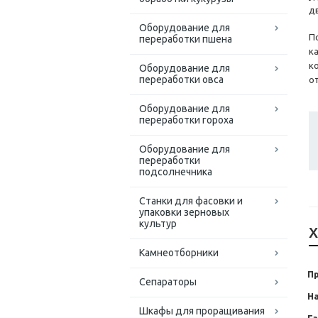
д
Оборудование для
П
переработки пшена
к
к
Оборудование для
переработки овса
о
Оборудование для
переработки гороха
Оборудование для
переработки
подсолнечника
Станки для фасовки и
упаковки зерновых
культур
Х
Камнеотборники
П
Сепараторы
Н
Шкафы для проращивания