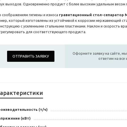
вух выходов. Одновременно продукт с более высоким удельным весом 
о соображениям гигиены и износа
гравитационный стол-сепаратор 
амер, который изготовлены из устойчивой к коррозии нержавеющей ст
онструкцию с усиленными стальными пластинами. Наклон и скорость вр
трегулировать для соответствующего продукта.
Оформите заявку на сайте, мы
ОТПРАВИТЬ ЗАЯВКУ
ответим на все
арактеристики
роизводительность (т/ч)
апряжение (кВт)