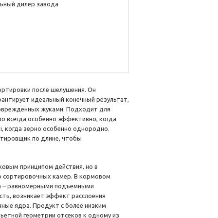
ьный дилер завода
сортировки после шелушения. Он
антирует идеальный конечный результат,
 поврежденных жуками. Подходит для
во всегда особенно эффективно, когда
, когда зерно особенно однородно.
ртировщик по длине, чтобы
ковым принципом действия, но в
о сортировочных камер. В кормовом
ам – равномерными подъемными
есть, возникает эффект расслоения
ные ядра. Продукт с более низким
ьетной геометрии отсеков к одному из