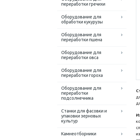
переработки гречихи
Оборудование для
обработки кукурузы
Оборудование для
переработки пшена
Оборудование для
переработки овса
Оборудование для
переработки гороха
Оборудование для
С
переработки
д
подсолнечника
д
Станки для фасовки и
И
упаковки зерновых
культур
к
с
Камнеотборники
и