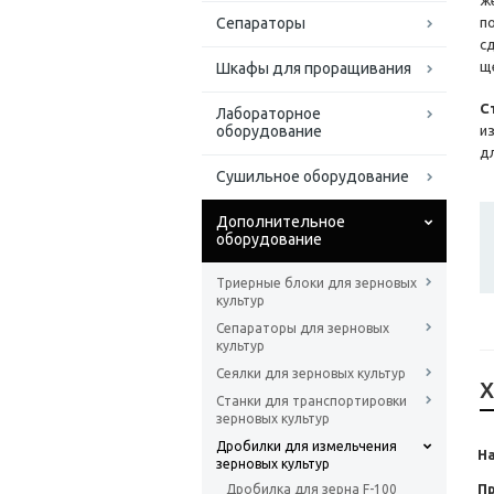
ж
Сепараторы
п
с
щ
Шкафы для проращивания
С
Лабораторное
оборудование
и
д
Сушильное оборудование
Дополнительное
оборудование
Триерные блоки для зерновых
культур
Сепараторы для зерновых
культур
Сеялки для зерновых культур
Х
Станки для транспортировки
зерновых культур
Дробилки для измельчения
На
зерновых культур
П
Дробилка для зерна F-100