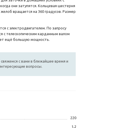
для заточки в домашних условиях с
когда они затупятся. Кольцевая шестерня
 желоб вращается на 360 градусов. Размер
тся с электродвигателем. По запросу
ся с телескопическим карданным валом
ает ещё большую мощность.
 свяжемся с вами в ближайшее время и
 интересующие вопросы.
220
1,2