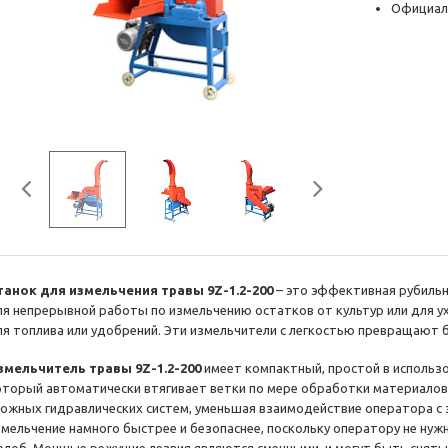
Официал
Previous
Next
танок для измельчения травы 9Z-1.2-200
– это эффективная рубиль
ля непрерывной работы по измельчению остатков от культур или для у
ля топлива или удобрений. Эти измельчители с легкостью превращают 
змельчитель травы 9Z-1.2-200
имеет компактный, простой в использ
оторый автоматически втягивает ветки по мере обработки материалов
ложных гидравлических систем, уменьшая взаимодействие оператора с
змельчение намного быстрее и безопаснее, поскольку оператору не нуж