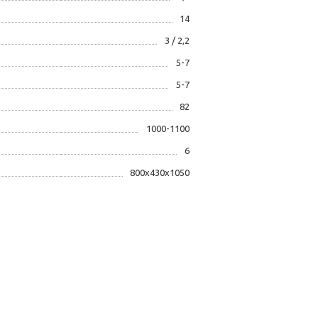
14
3 / 2,2
5-7
5-7
82
1000-1100
6
800х430х1050