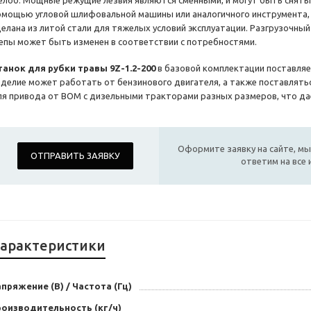
елоб. Мощные режущие лезвия являются сменными, и могут быть сняты 
омощью угловой шлифовальной машины или аналогичного инструмента, 
делана из литой стали для тяжелых условий эксплуатации. Разгрузочный
епы может быть изменен в соответствии с потребностями.
танок для рубки травы 9Z-1.2-200
в базовой комплектации поставляе
зделие может работать от бензинового двигателя, а также поставлять
ля привода от ВОМ с дизельными тракторами разных размеров, что д
Оформите заявку на сайте, мы
ОТПРАВИТЬ ЗАЯВКУ
ответим на все
арактеристики
пряжение (В) / Частота (Гц)
роизводительность (кг/ч)