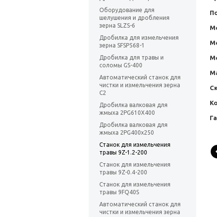
Оборудование для
П
шелушения и дробления
зерна SLZS-6
Мо
Дробилка для измельчения
Мо
зерна SFSP568-1
Дробилка для травы и
Мо
соломы GS-400
Ма
Автоматический станок для
чистки и измельчения зерна
С
C2
Ко
Дробилка валковая для
жмыха 2PG610X400
Г
Дробилка валковая для
жмыха 2PG400x250
Станок для измельчения
травы 9Z-1.2-200
Станок для измельчения
травы 9Z-0.4-200
Станок для измельчения
травы 9FQ40S
Автоматический станок для
чистки и измельчения зерна