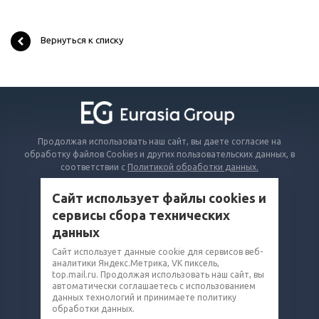
Вернуться к списку
Продолжая использовать наш сайт, вы даете согласие на
обработку файлов Cookies и других пользовательских данных, в
соответствии с
Политикой обработки данных.
Сайт использует файлы cookies и
КАТАЛОГ
сервисы сбора технических
ВОПРОСЫ И ОТВЕТЫ
данных
КОМПАНИЯ
Сайт использует данные cookie для сервисов веб-
аналитики Яндекс.Метрика, VK пиксель,
КОНТАКТЫ
top.mail.ru. Продолжая использовать наш сайт, вы
автоматически соглашаетесь с использованием
8 (800) 302-14-75
данных технологий и принимаете политику
обработки данных.
grain@eq-mail.ru