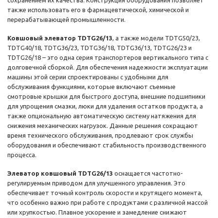
сохранением их качества. Конструкция оборудования позволяет
также использовать его в фармацевтической, химической и
перерабатывающей промышленности.
Ковшовый элеватор TDTG26/13
, а также модели TDTG50/23,
TDTG40/18, TDTG36/23, TDTG36/18, TDTG36/13, TDTG26/23 и
TDTG26/18 – это одна серия транспортеров вертикального типа с
долговечной сборкой. Для обеспечения надежности эксплуатации
машины этой серии спроектированы с удобными для
обслуживания функциями, которые включают съемные
смотровые крышки для быстрого доступа, внешние подшипники
для упрощения смазки, люки для удаления остатков продукта, а
также опциональную автоматическую систему натяжения для
снижения механических нагрузок. Данные решения сокращают
время технического обслуживания, продлевают срок службы
оборудования и обеспечивают стабильность производственного
процесса.
Элеватор ковшовый TDTG26/13
оснащается частотно-
регулируемым приводом для улучшенного управления. Это
обеспечивает точный контроль скорости и крутящего момента,
что особенно важно при работе с продуктами с различной массой
или хрупкостью. Плавное ускорение и замедление снижают