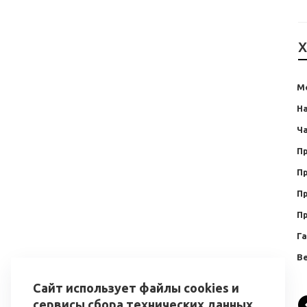
Х
М
Н
Ча
П
П
П
П
Г
Ве
Сайт использует файлы cookies и
сервисы сбора технических данных