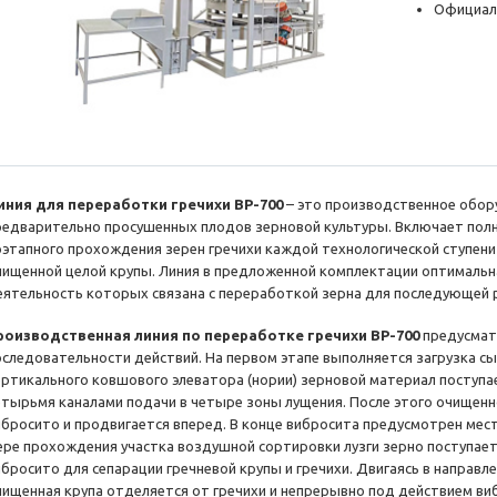
Официал
иния для переработки гречихи BP-700
– это производственное обор
редварительно просушенных плодов зерновой культуры. Включает пол
оэтапного прохождения зерен гречихи каждой технологической ступени
чищенной целой крупы. Линия в предложенной комплектации оптимальна
еятельность которых связана с переработкой зерна для последующей 
роизводственная линия по переработке гречихи BP-700
предусмат
оследовательности действий. На первом этапе выполняется загрузка с
ертикального ковшового элеватора (нории) зерновой материал поступа
етырьмя каналами подачи в четыре зоны лущения. После этого очищенно
ибросито и продвигается вперед. В конце вибросита предусмотрен мест
ере прохождения участка воздушной сортировки лузги зерно поступает
ибросито для сепарации гречневой крупы и гречихи. Двигаясь в направл
чищенная крупа отделяется от гречихи и непрерывно под действием виб