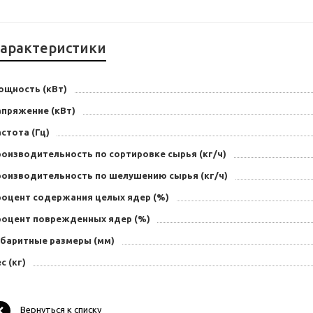
арактеристики
ощность (кВт)
апряжение (кВт)
стота (Гц)
роизводительность по сортировке сырья (кг/ч)
роизводительность по шелушению сырья (кг/ч)
роцент содержания целых ядер (%)
роцент поврежденных ядер (%)
абаритные размеры (мм)
с (кг)
Вернуться к списку