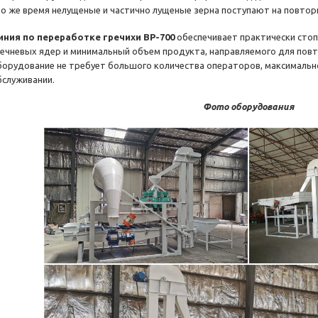
то же время нелущеные и частично лущеные зерна поступают на повтор
иния по переработке гречихи BP-700
обеспечивает практически сто
речневых ядер и минимальный объем продукта, направляемого для повт
борудование не требует большого количества операторов, максимально 
бслуживании.
Фото оборудования