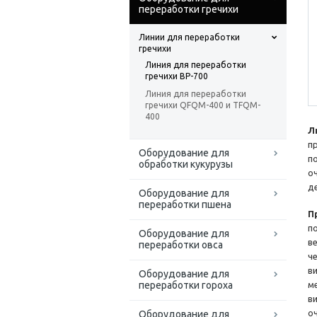
переработки гречихи
Линии для переработки
гречихи
Линия для переработки
гречихи BP-700
Линия для переработки
гречихи QFQM-400 и TFQM-
400
Л
п
Оборудование для
п
обработки кукурузы
о
д
Оборудование для
переработки пшена
П
п
Оборудование для
в
переработки овса
ч
в
Оборудование для
переработки гороха
м
в
о
Оборудование для