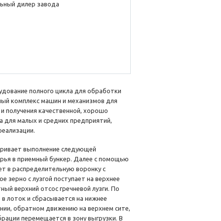
ьный дилер завода
удование полного цикла для обработки
ный комплекс машин и механизмов для
 и получения качественной, хорошо
 для малых и средних предприятий,
реализации.
ривает выполнение следующей
ырья в приемный бункер. Далее с помощью
ет в распределительную воронку с
е зерно с лузгой поступает на верхнее
ный верхний отсос гречневой лузги. По
 в лоток и сбрасывается на нижнее
ении, обратном движению на верхнем сите,
рации перемещается в зону выгрузки. В