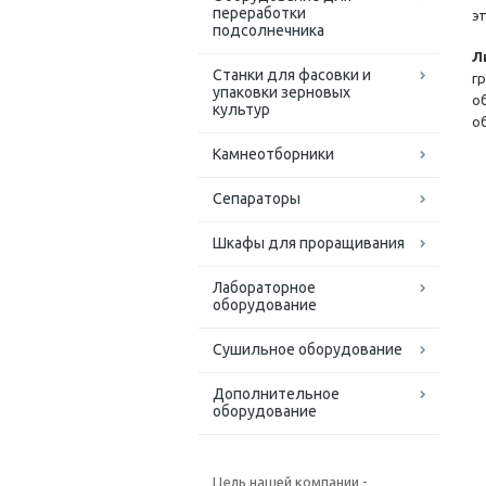
переработки
э
подсолнечника
Л
Станки для фасовки и
г
упаковки зерновых
о
культур
о
Камнеотборники
Сепараторы
Шкафы для проращивания
Лабораторное
оборудование
Сушильное оборудование
Дополнительное
оборудование
Цель нашей компании -