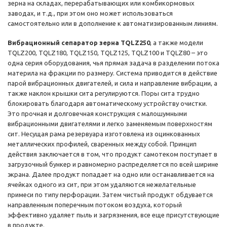
зерна на складах, перерабатывающих или комбикормовых
заводах, и т.д., при этом оно может использоваться
самостоятельно или в дополнение к автоматизированным линиям.
Вибрационный сепаратор зерна TQLZ250
, а также модели
TQLZ200, TQLZ180, TQLZ150, TQLZ125, TQLZ100 и TQLZ80 – это
одна серия оборудования, чья прямая задача в разделении потока
материла на фракции по размеру. Система приводится в действие
парой вибрационных двигателей, и сила и направление вибрации, а
также наклон крышки сита регулируются. Поры сита трудно
блокировать благодаря автоматическому устройству очистки.
Это прочная и долговечная конструкция с малошумными
вибрационными двигателями и легко заменяемым поверхностям
сит. Несущая рама резервуара изготовлена ​​из оцинкованных
металлических профилей, сваренных между собой. Принцип
действия заключается в том, что продукт самотеком поступает в
загрузочный бункер и равномерно распределяется по всей ширине
экрана. Далее продукт попадает на одно или останавливается на
ячейках одного из сит, при этом удаляются нежелательные
примеси по типу перфорации. Затем чистый продукт обдувается
направленным поперечным потоком воздуха, который
эффективно удаляет пыль и загрязнения, все еще присутствующие
в продукте.