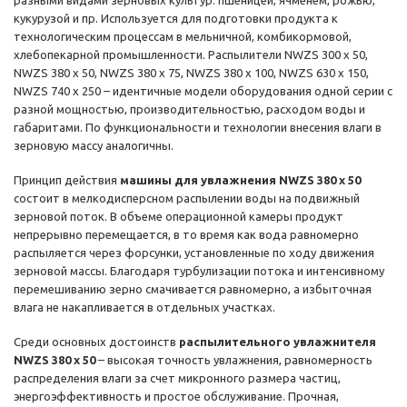
разными видами зерновых культур: пшеницей, ячменем, рожью,
кукурузой и пр. Используется для подготовки продукта к
технологическим процессам в мельничной, комбикормовой,
хлебопекарной промышленности. Распылители NWZS 300 x 50,
NWZS 380 x 50, NWZS 380 x 75, NWZS 380 x 100, NWZS 630 x 150,
NWZS 740 x 250 – идентичные модели оборудования одной серии с
разной мощностью, производительностью, расходом воды и
габаритами. По функциональности и технологии внесения влаги в
зерновую массу аналогичны.
Принцип действия
машины для увлажнения NWZS 380 x 50
состоит в мелкодисперсном распылении воды на подвижный
зерновой поток. В объеме операционной камеры продукт
непрерывно перемещается, в то время как вода равномерно
распыляется через форсунки, установленные по ходу движения
зерновой массы. Благодаря турбулизации потока и интенсивному
перемешиванию зерно смачивается равномерно, а избыточная
влага не накапливается в отдельных участках.
Среди основных достоинств
распылительного увлажнителя
NWZS 380 x 50
– высокая точность увлажнения, равномерность
распределения влаги за счет микронного размера частиц,
энергоэффективность и простое обслуживание. Прочная,