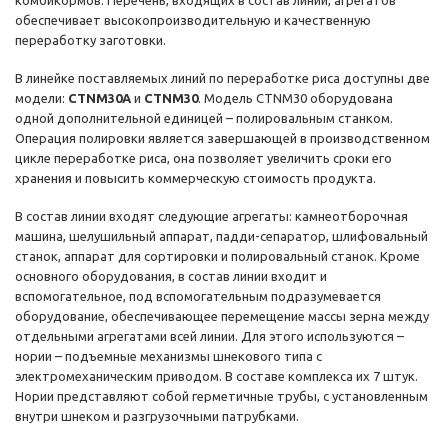
комбикормов. Перечень, входящих в состав линии, агрегатов
обеспечивает высокопроизводительную и качественную
переработку заготовки.
В линейке поставляемых линий по переработке риса доступны две
модели:
CTNM30A
и
CTNM30
. Модель CTNM30 оборудована
одной дополнительной единицей – полировальным станком.
Операция полировки является завершающей в производственном
цикле переработке риса, она позволяет увеличить сроки его
хранения и повысить коммерческую стоимость продукта.
В состав линии входят следующие агрегаты: камнеотборочная
машина, шелушильный аппарат, падди-сепаратор, шлифовальный
станок, аппарат для сортировки и полировальный станок. Кроме
основного оборудования, в состав линии входит и
вспомогательное, под вспомогательным подразумевается
оборудование, обеспечивающее перемещение массы зерна между
отдельными агрегатами всей линии. Для этого используются –
нории – подъемные механизмы шнекового типа с
электромеханическим приводом. В составе комплекса их 7 штук.
Нории представляют собой герметичные трубы, с установленным
внутри шнеком и разгрузочными патрубками.