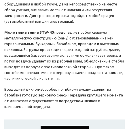
оборудования в любой точке, даже непосредственно на месте
сбора урожая, вне зависимости от наличия и или отсутствия
электросети. Для транспортировки подойдет любой прицеп
(автомобильный или для спецтехники).
Молотилка зерна 5TW-40
представляет собой сварную
металлическую конструкцию (раму) с установленными на ней
горизонтальным бункером и барабаном, приводом и вытяжным
циклоном. Загрузка происходит через входной патрубок, далее,
вращающийся барабан своими лопастями обмолачивает зерна, а
поток воздуха удаляет их из рабочей зоны, обмолоченные стебли
выходят из корпуса с противоположной стороны. При таком
способе молочения вместе в зерновую смесь попадают и примеси,
частички стеблей, листвы и т.п.
Воздушный циклон-абсорбер по гибкому рукаву удаляет из
барабана готовую зерновую смесь. Передача крутящего момента
от двигателя осуществляется посредством шкивов и
клиноременной передачи.