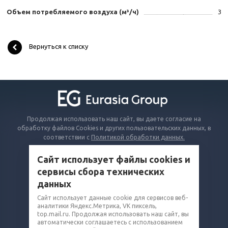
Объем потребляемого воздуха (м³/ч)
3
Вернуться к списку
Продолжая использовать наш сайт, вы даете согласие на
обработку файлов Cookies и других пользовательских данных, в
соответствии с
Политикой обработки данных.
Сайт использует файлы cookies и
КАТАЛОГ
сервисы сбора технических
ВОПРОСЫ И ОТВЕТЫ
данных
КОМПАНИЯ
Сайт использует данные cookie для сервисов веб-
аналитики Яндекс.Метрика, VK пиксель,
КОНТАКТЫ
top.mail.ru. Продолжая использовать наш сайт, вы
автоматически соглашаетесь с использованием
8 (800) 302-14-75