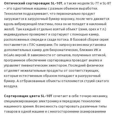
Оптический сортировщик SL-10T
, а также модели SL-7T и SL-8T
– это однотипные машины с разным объемом выработки.
Технология подразумевает, что первоначально продукт
загружается в загрузочный бункер-воронку, после чего движется
вдоль вибрирующей пластины, пока он не попадет в наклонный
желоб. Там каждый отдельно взятый объект (семя, орех и т.п.)
индивидуально проверяют и сортируют с помощью камер,
расположенных спереди и сзади потока. В базовой сборке серия
поставляется с ПЗС-камерами. По запросу возможна установка
дополнительных камер для бихроматических, ближних ИК и
InGaAs версий. В зависимости от сигналов, полученных оптикой,
программное обеспечение сортировщика проводит анализ и
управляет пневматическим эжектором. Последний физически
отделяет нежелательные продукты от соответствующих,
которые естественным образом попадают в разгрузочный
бункер. А отбракованные объекты отклоняются струей сжатого
воздуха.
Сортировщик цвета SL-10T
сочетает в себе точную механику,
специализированную электронику и передовую технологию
машинного зрения. Возможность сортировать различные типы
товаров в одной машине и с многосторонними сканированиями