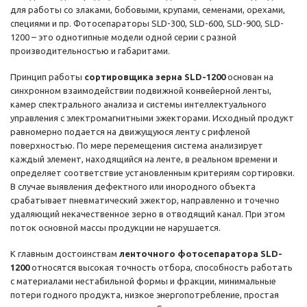
для работы со злаками, бобовыми, крупами, семенами, орехами,
специями и пр. Фотосепараторы SLD-300, SLD-600, SLD-900, SLD-
1200 – это однотипные модели одной серии с разной
производительностью и габаритами.
Принцип работы
сортировщика зерна SLD-1200
основан на
синхронном взаимодействии подвижной конвейерной ленты,
камер спектрального анализа и системы интеллектуального
управления с электромагнитными эжекторами. Исходный продукт
равномерно подается на движущуюся ленту с рифленой
поверхностью. По мере перемещения система анализирует
каждый элемент, находящийся на ленте, в реальном времени и
определяет соответствие установленным критериям сортировки.
В случае выявления дефектного или инородного объекта
срабатывает пневматический эжектор, направленно и точечно
удаляющий некачественное зерно в отводящий канал. При этом
поток основной массы продукции не нарушается.
К главным достоинствам
ленточного фотосепаратора SLD-
1200
относятся высокая точность отбора, способность работать
с материалами нестабильной формы и фракции, минимальные
потери годного продукта, низкое энергопотребление, простая