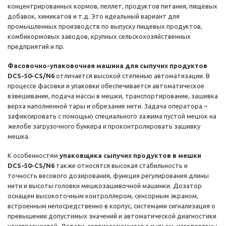
концентрированных кормов, пеллет, продуктов питания, пищевых
добавок, химикатов и т.д. Это идеальный вариант для
промышленных производств по выпуску пищевых продуктов,
комбикормовых заводов, крупных сельскохозяйственных
предприятий и пр.
Фасовочно-упаковочная машина для сыпучих продуктов
DCS-50-CS/N6
отличается высокой степенью автоматизации. В
процессе фасовки и упаковки обеспечивается автоматическое
взвешивание, подача массы в мешки, транспортирование, зашивка
верха наполненной тары и обрезание нити. Задача оператора –
зафиксировать с помощью специального зажима пустой мешок на
желобе загрузочного бункера и проконтролировать зашивку
мешка.
К особенностям
упаковщика сыпучих продуктов в мешки
DCS-50-CS/N6
также относятся высокая стабильность и
точность весового дозирования, функция регулирования длины
нити и высоты головки мешкозашивочной машинки. Дозатор
оснащен высокоточным контроллером, сенсорным экраном,
встроенным непосредственно в корпус, системами сигнализация о
превышении допустимых значений и автоматической диагностики