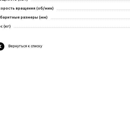
корость вращения (об/мин)
абаритные размеры (мм)
с (кг)
Вернуться к списку