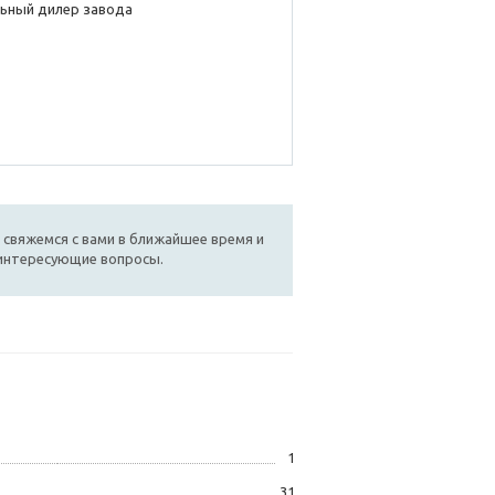
ьный дилер завода
 свяжемся с вами в ближайшее время и
 интересующие вопросы.
1
31