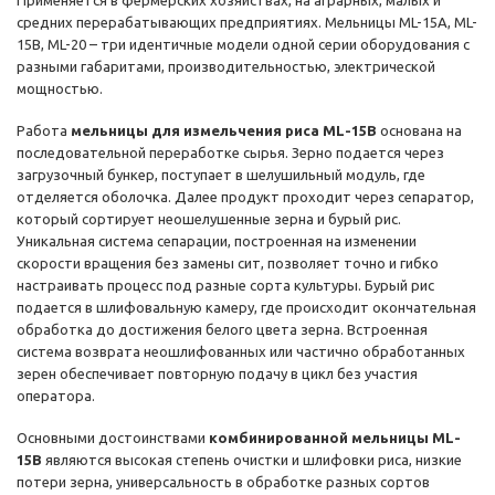
Применяется в фермерских хозяйствах, на аграрных, малых и
средних перерабатывающих предприятиях. Мельницы ML-15A, ML-
15B, ML-20 – три идентичные модели одной серии оборудования с
разными габаритами, производительностью, электрической
мощностью.
Работа
мельницы для измельчения риса ML-15B
основана на
последовательной переработке сырья. Зерно подается через
загрузочный бункер, поступает в шелушильный модуль, где
отделяется оболочка. Далее продукт проходит через сепаратор,
который сортирует неошелушенные зерна и бурый рис.
Уникальная система сепарации, построенная на изменении
скорости вращения без замены сит, позволяет точно и гибко
настраивать процесс под разные сорта культуры. Бурый рис
подается в шлифовальную камеру, где происходит окончательная
обработка до достижения белого цвета зерна. Встроенная
система возврата неошлифованных или частично обработанных
зерен обеспечивает повторную подачу в цикл без участия
оператора.
Основными достоинствами
комбинированной мельницы ML-
15B
являются высокая степень очистки и шлифовки риса, низкие
потери зерна, универсальность в обработке разных сортов