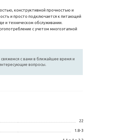
остью, конструктивной прочностью и
ность и просто подключается к питающей
де и техническом обслуживании.
ргопотребление с учетом многоэтапной
 свяжемся с вами в ближайшее время и
 интересующие вопросы.
22
1.8-3