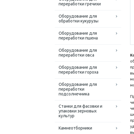
переработки гречихи
Оборудование для
обработки кукурузы
Оборудование для
переработки пшена
Оборудование для
переработки овса
К
о
Оборудование для
п
переработки гороха
в
м
Оборудование для
м
переработки
подсолнечника
П
ч
Станки для фасовки и
ч
упаковки зерновых
ш
культур
п
у
Камнеотборники
в