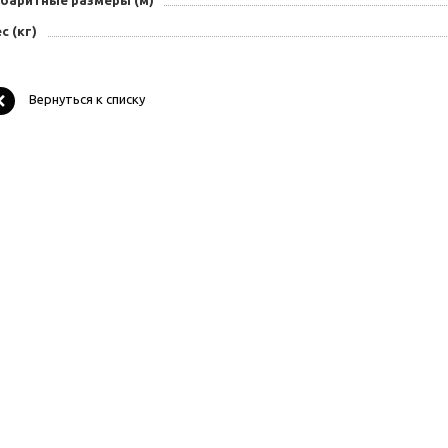
абаритные размеры (м)
с (кг)
Вернуться к списку