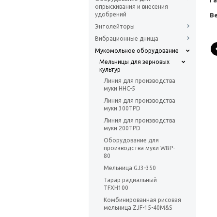
Г
опрыскивания и внесения
удобрений
Ве
Энтолейторы
Вибрационные днища
Мукомольное оборудование
Мельницы для зерновых
культур
Линия для производства
муки HHC-5
Линия для производства
муки 300TPD
Линия для производства
муки 200TPD
Оборудование для
производства муки WBP-
80
Мельница GJ3-350
Тарар радиальный
TFXH100
Комбинированная рисовая
мельница ZJF-15-40M&S