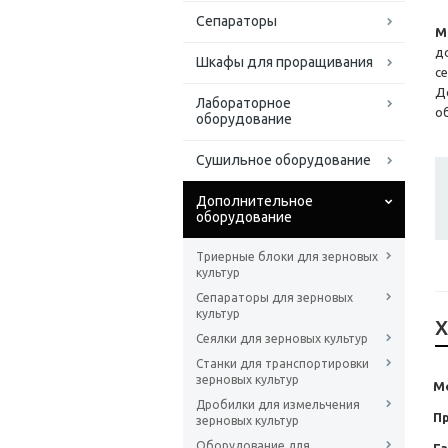
Сепараторы
М
д
Шкафы для проращивания
с
Д
Лабораторное
о
оборудование
Сушильное оборудование
Дополнительное
оборудование
Триерные блоки для зерновых
культур
Сепараторы для зерновых
культур
Х
Сеялки для зерновых культур
Станки для транспортировки
зерновых культур
М
Дробилки для измельчения
П
зерновых культур
Оборудование для