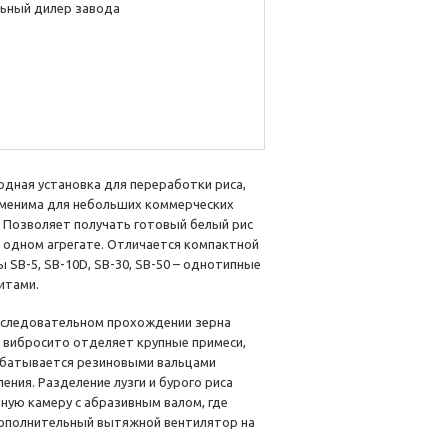
ьный дилер завода
дная установка для переработки риса,
менима для небольших коммерческих
. Позволяет получать готовый белый рис
в одном агрегате. Отличается компактной
SB-5, SB-10D, SB-30, SB-50 – однотипные
итами.
оследовательном прохождении зерна
е вибросито отделяет крупные примеси,
абатывается резиновыми вальцами
ния. Разделение лузги и бурого риса
ую камеру с абразивным валом, где
 Дополнительный вытяжной вентилятор на