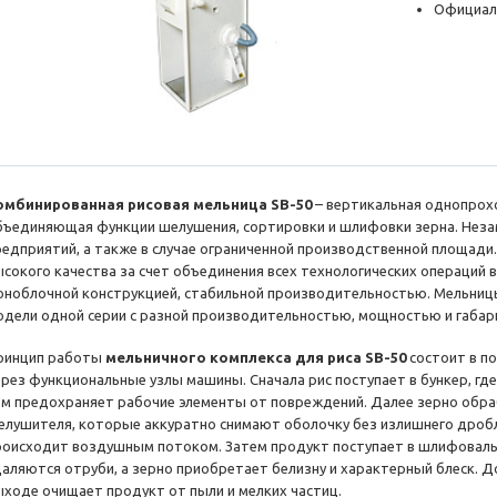
Официал
омбинированная рисовая мельница SB-50
– вертикальная однопрохо
бъединяющая функции шелушения, сортировки и шлифовки зерна. Неза
редприятий, а также в случае ограниченной производственной площади
ысокого качества за счет объединения всех технологических операций 
оноблочной конструкцией, стабильной производительностью. Мельницы 
одели одной серии с разной производительностью, мощностью и габар
ринцип работы
мельничного комплекса для риса SB-50
состоит в п
ерез функциональные узлы машины. Сначала рис поступает в бункер, гд
ем предохраняет рабочие элементы от повреждений. Далее зерно обр
елушителя, которые аккуратно снимают оболочку без излишнего дробле
роисходит воздушным потоком. Затем продукт поступает в шлифовальн
даляются отруби, а зерно приобретает белизну и характерный блеск.
ыходе очищает продукт от пыли и мелких частиц.