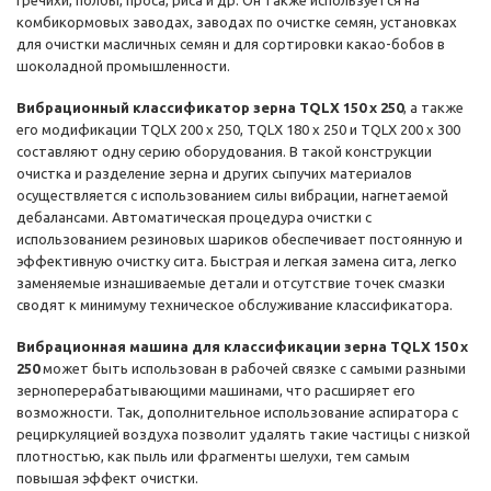
гречихи, полбы, проса, риса и др. Он также используется на
комбикормовых заводах, заводах по очистке семян, установках
для очистки масличных семян и для сортировки какао-бобов в
шоколадной промышленности.
Вибрационный классификатор зерна TQLX 150 x 250
, а также
его модификации TQLX 200 x 250, TQLX 180 x 250 и TQLX 200 x 300
составляют одну серию оборудования. В такой конструкции
очистка и разделение зерна и других сыпучих материалов
осуществляется с использованием силы вибрации, нагнетаемой
дебалансами. Автоматическая процедура очистки с
использованием резиновых шариков обеспечивает постоянную и
эффективную очистку сита. Быстрая и легкая замена сита, легко
заменяемые изнашиваемые детали и отсутствие точек смазки
сводят к минимуму техническое обслуживание классификатора.
Вибрационная машина для классификации зерна TQLX 150 x
250
может быть использован в рабочей связке с самыми разными
зерноперерабатывающими машинами, что расширяет его
возможности. Так, дополнительное использование аспиратора с
рециркуляцией воздуха позволит удалять такие частицы с низкой
плотностью, как пыль или фрагменты шелухи, тем самым
повышая эффект очистки.