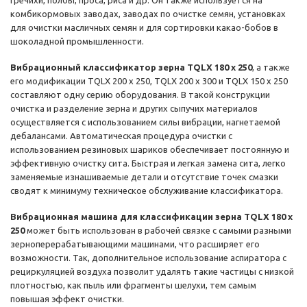
гречихи, полбы, проса, риса и др. Он также используется на
комбикормовых заводах, заводах по очистке семян, установках
для очистки масличных семян и для сортировки какао-бобов в
шоколадной промышленности.
Вибрационный классификатор зерна TQLX 180 x 250
, а также
его модификации TQLX 200 x 250, TQLX 200 x 300 и TQLX 150 x 250
составляют одну серию оборудования. В такой конструкции
очистка и разделение зерна и других сыпучих материалов
осуществляется с использованием силы вибрации, нагнетаемой
дебалансами. Автоматическая процедура очистки с
использованием резиновых шариков обеспечивает постоянную и
эффективную очистку сита. Быстрая и легкая замена сита, легко
заменяемые изнашиваемые детали и отсутствие точек смазки
сводят к минимуму техническое обслуживание классификатора.
Вибрационная машина для классификации зерна TQLX 180 x
250
может быть использован в рабочей связке с самыми разными
зерноперерабатывающими машинами, что расширяет его
возможности. Так, дополнительное использование аспиратора с
рециркуляцией воздуха позволит удалять такие частицы с низкой
плотностью, как пыль или фрагменты шелухи, тем самым
повышая эффект очистки.