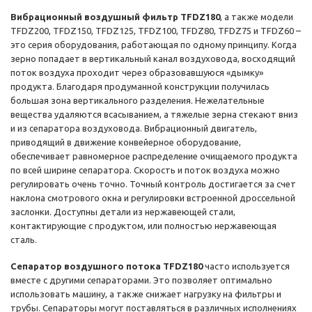
Вибрационный воздушный фильтр TFDZ180
, а также модели
TFDZ200, TFDZ150, TFDZ125, TFDZ100, TFDZ80, TFDZ75 и TFDZ60 –
это серия оборудования, работающая по одному принципу. Когда
зерно попадает в вертикальный канал воздуховода, восходящий
поток воздуха проходит через образовавшуюся «дымку»
продукта. Благодаря продуманной конструкции получилась
большая зона вертикального разделения. Нежелательные
вещества удаляются всасыванием, а тяжелые зерна стекают вниз
и из сепаратора воздуховода. Вибрационный двигатель,
приводящий в движение конвейерное оборудование,
обеспечивает равномерное распределение очищаемого продукта
по всей ширине сепаратора. Скорость и поток воздуха можно
регулировать очень точно. Точный контроль достигается за счет
наклона смотрового окна и регулировки встроенной дроссельной
заслонки. Доступны детали из нержавеющей стали,
контактирующие с продуктом, или полностью нержавеющая
сталь.
Сепаратор воздушного потока TFDZ180
часто используется
вместе с другими сепараторами. Это позволяет оптимально
использовать машину, а также снижает нагрузку на фильтры и
трубы. Сепараторы могут поставляться в различных исполнениях