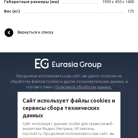
Габаритные размеры (мм)
1930 x 450 x 1400
Вес (кг)
175
Вернуться к списку
Продолжая использовать наш сайт, вы даете согласие на
обработку файлов Cookies и других пользовательских данных, в
соответствии с
Политикой обработки данных.
Сайт использует файлы cookies и
КАТАЛОГ
сервисы сбора технических
ВОПРОСЫ И ОТВЕТЫ
данных
КОМПАНИЯ
Сайт использует данные cookie для сервисов веб-
аналитики Яндекс.Метрика, VK пиксель,
КОНТАКТЫ
top.mail.ru. Продолжая использовать наш сайт, вы