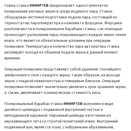
Схема станка
MNMF
15
B
предполагает одноступенчатое
полирование рисовых зерен в среде водяного пара. Станок
оборудован системой подготовки подачи пара, состоящей из
термостатов, парогенератора и комплекта форсунок. Форсунки
располагаются в полировальном барабане станка, с их помощью
происходит распыление пара, покрывающего каждое зерно слоем
влаги, что является обязательным условием при операции
полировки. Температуру и количество пара автоматика станка
регулирует исходя из объемов подачи зерна в данный момент
времени.
Операция полировки представляет собой удаление тончайшего
алейронового слоя с каждого зерна, таким образом, на выходе
зерно с гладкой поверхностью и глянцевым блеском. Операция
полировки позволяет значительно увеличить срок хранения зерен,
а также, увеличивает коммерческую стоимость риса.
Полировальный барабан станка
MNMF
15
B
выполнен в виде
двойного цилиндра с подвижной внутренней частью и
неподвижной наружной. Наружный цилиндр изготовлен из
нержавеющего сита со строгой геометрией ячеек. Внутренний
подвижный вал, является осью, с набранными абразивными,