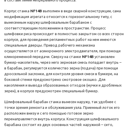
в составе линий непрерывного процесса.
Корпус станка
NF14B
выполнен в виде сварной конструкции, сама
модификация агрегата относится к горизонтальному типу, с
вынесенным наружу шлифовальным барабаном с
соответствующим положением в пространстве. Процесс
шлифовки риса происходит в полностью закрытом со всех сторон
корпусе, для проведения регламентных работ на нем имеются
специальные дверцы. Привод рабочего механизма
осуществляется от асинхронного электродвигателя, при помощи
клиноременной передачи. Сверху на станке
NF14B
установлен
бункер-накопитель, через него зерновая смесь попадает внутрь –
в барабан, регулируется количество зерна (подача) при помощи
дроссельной заслонки, для контроля уровня смеси в бункере, на
боковой стенке предусмотрено смотровое окошко. Для
накопления и вывода образованных отходов (мучки и дробленых
зерен), в корпусе предусмотрен специальный бункер.
Шлифовальный барабан станка вынесен наружу, так удобнее с
точки зрения ремонта и обслуживания узла. Приемный лоток его
расположен внизу и с его помощью готовое зерно
перенаправляется внутрь корпуса. Конструкция шлифовального
барабана состоит из двух основных частей: наружной – сито,