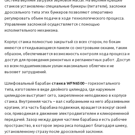
система верхней загрузки зерновой массы. На верхней крышке
станков установлены специальные бункеры (питатели), заслонки
дроссельного типа этих бункеров позволяют оперативно
регулировать объем подачи в ходе технологического процесса.
Управление заслонкой осуществляется с помощью
исполнительного механизма.
Корпус станка полностью закрытый со всех сторон, по бокам
имеются откидывающиеся панели со смотровыми окнами, таким
образом, обеспечивается возможность контроля хода процесса и
доступ для проведения ремонтных и регламентных работ. Доступ
ко всем подшипниковым узлам максимально облегчен и не
вызовет затруднений.
Шлифовальный барабан
станка WFN6500
– горизонтального
типа, изготовлен в виде двойного цилиндра, где наружным
цилиндром выступает сито, закрепленное неподвижно в корпусе
станка. Внутренняя часть – вал с набранными на него абразивными
кругами, эта часть барабана подвижная, вращается вокруг своей
оси, приводимая в движение электродвигателем и клиноременной
передачей. Зазор между двумя частями барабана и есть рабочее
пространство, в которое зерна риса попадают благодаря шнеку,
установленному стразу после дроссельной заслонки.